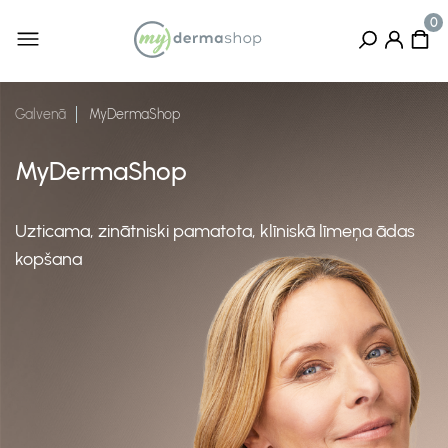
Galvenā
MyDermaShop
MyDermaShop
Uzticama, zinātniski pamatota, klīniskā līmeņa ādas
kopšana