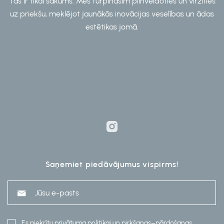
Tas ir tikai sākums. Mēs turpināsim pilnveidoties un virzīties
uz priekšu, meklējot jaunākās inovācijas veselības un ādas
estētikas jomā.
Saņemiet piedāvājumus vispirms!
Es piekrītu
privātuma politikai
un
pirkšanas–pārdošanas