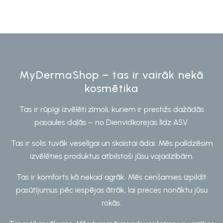
MyDermaShop – tas ir vairāk nekā
kosmētika
Tas ir rūpīgi izvēlēti zīmoli, kuriem ir prestižs dažādās
pasaules daļās – no Dienvidkorejas līdz ASV.
Tas ir solis tuvāk veselīgai un skaistai ādai. Mēs palīdzēsim
izvēlēties produktus atbilstoši jūsu vajadzībām.
Tas ir komforts kā nekad agrāk. Mēs cenšamies izpildīt
pasūtījumus pēc iespējas ātrāk, lai preces nonāktu jūsu
rokās.