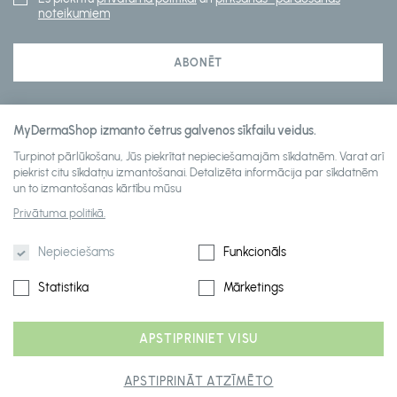
noteikumiem
ABONĒT
MyDermaShop izmanto četrus galvenos sīkfailu veidus.
Klientu apkalpošana
Turpinot pārlūkošanu, Jūs piekrītat nepieciešamajām sīkdatnēm. Varat arī
piekrist citu sīkdatņu izmantošanai. Detalizēta informācija par sīkdatnēm
un to izmantošanas kārtību mūsu
About mydermashop
Privātuma politikā.
Nepieciešams
Funkcionāls
Statistika
Mārketings
APSTIPRINIET VISU
2026 © mydermashop visas tiesības paturētas
APSTIPRINĀT ATZĪMĒTO
Risinājums: