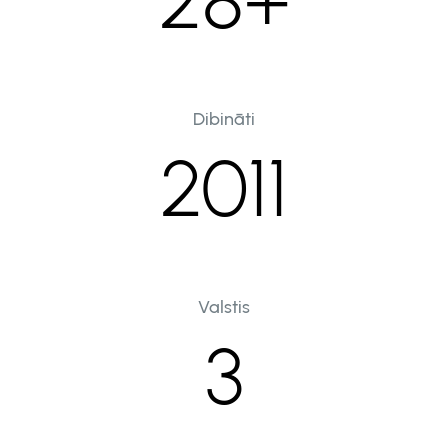
Dibināti
2011
Valstis
3