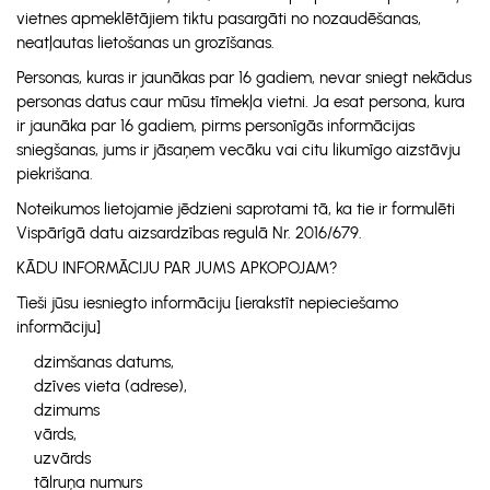
vietnes apmeklētājiem tiktu pasargāti no nozaudēšanas,
neatļautas lietošanas un grozīšanas.
Personas, kuras ir jaunākas par 16 gadiem, nevar sniegt nekādus
personas datus caur mūsu tīmekļa vietni. Ja esat persona, kura
ir jaunāka par 16 gadiem, pirms personīgās informācijas
sniegšanas, jums ir jāsaņem vecāku vai citu likumīgo aizstāvju
piekrišana.
Noteikumos lietojamie jēdzieni saprotami tā, ka tie ir formulēti
Vispārīgā datu aizsardzības regulā Nr. 2016/679.
KĀDU INFORMĀCIJU PAR JUMS APKOPOJAM?
Tieši jūsu iesniegto informāciju [ierakstīt nepieciešamo
informāciju]
dzimšanas datums,
dzīves vieta (adrese),
dzimums
vārds,
uzvārds
tālruņa numurs