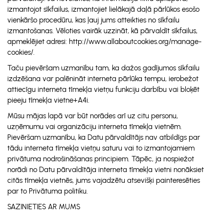
izmantojot sīkfailus, izmantojiet lielākajā daļā pārlūkos esošo
vienkāršo procedūru, kas ļauj jums atteikties no sīkfailu
izmantošanas. Vēloties vairāk uzzināt, kā pārvaldīt sīkfailus,
apmeklējiet adresi: http://www.allaboutcookies.org/manage-
cookies/.
Taču pievēršam uzmanību tam, ka dažos gadījumos sīkfailu
izdzēšana var palēnināt interneta pārlūka tempu, ierobežot
attiecīgu interneta tīmekļa vietņu funkciju darbību vai bloķēt
pieeju tīmekļa vietne+A4i.
Mūsu mājas lapā var būt norādes arī uz citu personu,
uzņēmumu vai organizāciju interneta tīmekļa vietnēm.
Pievēršam uzmanību, ka Datu pārvaldītājs nav atbildīgs par
tādu interneta tīmekļa vietņu saturu vai to izmantojamiem
privātuma nodrošināšanas principiem. Tāpēc, ja nospiežot
norādi no Datu pārvaldītāja interneta tīmekļa vietni nonāksiet
citās tīmekļa vietnēs, jums vajadzētu atsevišķi painteresēties
par to Privātuma politiku.
SAZINIETIES AR MUMS