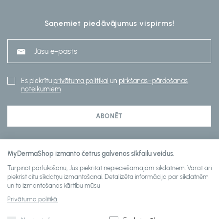
Saņemiet piedāvājumus vispirms!
Es piekrītu
privātuma politikai
un
pirkšanas–pārdošanas
noteikumiem
ABONĒT
MyDermaShop izmanto četrus galvenos sīkfailu veidus.
Klientu apkalpošana
Turpinot pārlūkošanu, Jūs piekrītat nepieciešamajām sīkdatnēm. Varat arī
piekrist citu sīkdatņu izmantošanai. Detalizēta informācija par sīkdatnēm
un to izmantošanas kārtību mūsu
About mydermashop
Privātuma politikā.