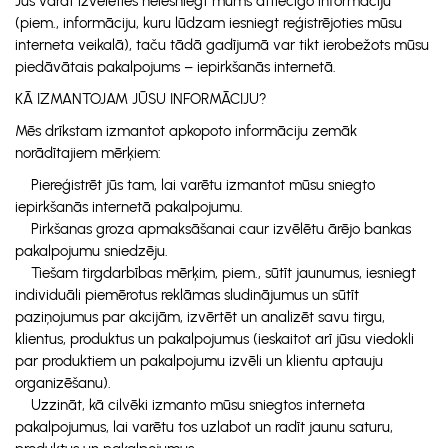
Jūs varat izvēlēties neiesniegt mums attiecīgo informāciju
(piem., informāciju, kuru lūdzam iesniegt reģistrējoties mūsu
interneta veikalā), taču tādā gadījumā var tikt ierobežots mūsu
piedāvātais pakalpojums – iepirkšanās internetā.
KĀ IZMANTOJAM JŪSU INFORMĀCIJU?
Mēs drīkstam izmantot apkopoto informāciju zemāk
norādītajiem mērķiem:
Piereģistrēt jūs tam, lai varētu izmantot mūsu sniegto
iepirkšanās internetā pakalpojumu.
Pirkšanas groza apmaksāšanai caur izvēlētu ārējo bankas
pakalpojumu sniedzēju.
Tiešam tirgdarbības mērķim, piem., sūtīt jaunumus, iesniegt
individuāli piemērotus reklāmas sludinājumus un sūtīt
paziņojumus par akcijām, izvērtēt un analizēt savu tirgu,
klientus, produktus un pakalpojumus (ieskaitot arī jūsu viedokli
par produktiem un pakalpojumu izvēli un klientu aptauju
organizēšanu).
Uzzināt, kā cilvēki izmanto mūsu sniegtos interneta
pakalpojumus, lai varētu tos uzlabot un radīt jaunu saturu,