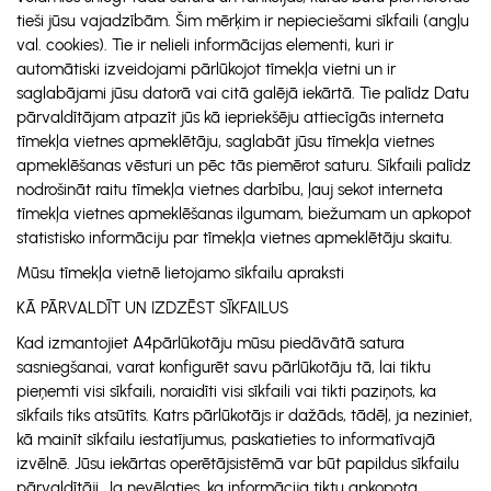
tieši jūsu vajadzībām. Šim mērķim ir nepieciešami sīkfaili (angļu
val. cookies). Tie ir nelieli informācijas elementi, kuri ir
automātiski izveidojami pārlūkojot tīmekļa vietni un ir
saglabājami jūsu datorā vai citā galējā iekārtā. Tie palīdz Datu
pārvaldītājam atpazīt jūs kā iepriekšēju attiecīgās interneta
tīmekļa vietnes apmeklētāju, saglabāt jūsu tīmekļa vietnes
apmeklēšanas vēsturi un pēc tās piemērot saturu. Sīkfaili palīdz
nodrošināt raitu tīmekļa vietnes darbību, ļauj sekot interneta
tīmekļa vietnes apmeklēšanas ilgumam, biežumam un apkopot
statistisko informāciju par tīmekļa vietnes apmeklētāju skaitu.
Mūsu tīmekļa vietnē lietojamo sīkfailu apraksti
KĀ PĀRVALDĪT UN IZDZĒST SĪKFAILUS
Kad izmantojiet A4pārlūkotāju mūsu piedāvātā satura
sasniegšanai, varat konfigurēt savu pārlūkotāju tā, lai tiktu
pieņemti visi sīkfaili, noraidīti visi sīkfaili vai tikti paziņots, ka
sīkfails tiks atsūtīts. Katrs pārlūkotājs ir dažāds, tādēļ, ja neziniet,
kā mainīt sīkfailu iestatījumus, paskatieties to informatīvajā
izvēlnē. Jūsu iekārtas operētājsistēmā var būt papildus sīkfailu
pārvaldītāji. Ja nevēlaties, ka informācija tiktu apkopota,