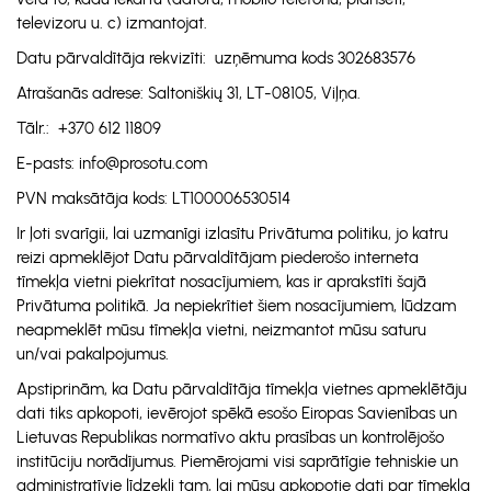
televizoru u. c) izmantojat.
Datu pārvaldītāja rekvizīti: uzņēmuma kods 302683576
Atrašanās adrese: Saltoniškių 31, LT-08105, Viļņa.
Tālr.: +370 612 11809
E-pasts: info@prosotu.com
PVN maksātāja kods: LT100006530514
Ir ļoti svarīgii, lai uzmanīgi izlasītu Privātuma politiku, jo katru
reizi apmeklējot Datu pārvaldītājam piederošo interneta
tīmekļa vietni piekrītat nosacījumiem, kas ir aprakstīti šajā
Privātuma politikā. Ja nepiekrītiet šiem nosacījumiem, lūdzam
neapmeklēt mūsu tīmekļa vietni, neizmantot mūsu saturu
un/vai pakalpojumus.
Apstiprinām, ka Datu pārvaldītāja tīmekļa vietnes apmeklētāju
dati tiks apkopoti, ievērojot spēkā esošo Eiropas Savienības un
Lietuvas Republikas normatīvo aktu prasības un kontrolējošo
institūciju norādījumus. Piemērojami visi saprātīgie tehniskie un
administratīvie līdzekļi tam, lai mūsu apkopotie dati par tīmekļa