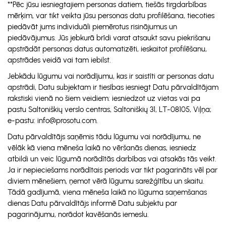
**Pēc jūsu iesniegtajiem personas datiem, tiešās tirgdarbības
mērķim, var tikt veikta jūsu personas datu profilēšana, tiecoties
piedāvāt jums individuāli piemērotus risinājumus un
piedāvājumus. Jūs jebkurā brīdi varat atsaukt savu piekrišanu
apstrādāt personas datus automatizēti, ieskaitot profilēšanu,
apstrādes veidā vai tam iebilst.
Jebkādu lūgumu vai norādījumu, kas ir saistīti ar personas datu
apstrādi, Datu subjektam ir tiesības iesniegt Datu pārvaldītājam
rakstiski vienā no šiem veidiem: iesniedzot uz vietas vai pa
pastu Saltoniškių verslo centras, Saltoniškių 31, LT-08105, Viļņa;
e-pastu: info@prosotu.com.
Datu pārvaldītājs saņēmis tādu lūgumu vai norādījumu, ne
vēlāk kā viena mēneša laikā no vēršanās dienas, iesniedz
atbildi un veic lūgumā norādītās darbības vai atsakās tās veikt.
Ja ir nepieciešams norādītais periods var tikt pagarināts vēl par
diviem mēnešiem, ņemot vērā lūgumu sarežģītību un skaitu.
Tādā gadījumā, viena mēneša laikā no lūguma saņemšanas
dienas Datu pārvaldītājs informē Datu subjektu par
pagarinājumu, norādot kavēšanās iemeslu.