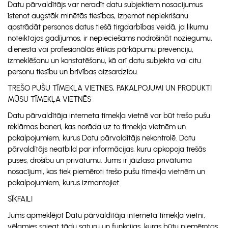
Datu pārvaldītājs var neradīt datu subjektiem nosacījumus
īstenot augstāk minētās tiesības, izņemot nepiekrišanu
apstrādāt personas datus tiešā tirgdarbības veidā, ja likumu
noteiktajos gadījumos, ir nepieciešams nodrošināt noziegumu,
dienesta vai profesionālās ētikas pārkāpumu prevenciju,
izmeklēšanu un konstatēšanu, kā arī datu subjekta vai citu
personu tiesību un brīvības aizsardzību.
TREŠO PUŠU TĪMEKĻA VIETNES, PAKALPOJUMI UN PRODUKTI
MŪSU TĪMEKĻA VIETNĒS
Datu pārvaldītāja interneta tīmekļa vietnē var būt trešo pušu
reklāmas baneri, kas norāda uz to tīmekļa vietnēm un
pakalpojumiem, kurus Datu pārvaldītājs nekontrolē. Datu
pārvaldītājs neatbild par informācijas, kuru apkopoja trešās
puses, drošību un privātumu. Jums ir jāizlasa privātuma
nosacījumi, kas tiek piemēroti trešo pušu tīmekļa vietnēm un
pakalpojumiem, kurus izmantojiet.
SĪKFAILI
Jums apmeklējot Datu pārvaldītāja interneta tīmekļa vietni,
vēlamies sniegt tādu saturu un funkcijas, kuras būtu piemērotas