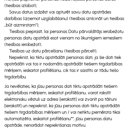
(tiesības izlabot);
Savus datus izdzēst vai apturēt savu datu apstrādes
darbības (izņemot uzglabāšanu) (tiesības iznīcināt un tiesības
„būt aizmirstam“);
Tiesības pieprasīt, lai personas Datu pārvaldītājs ierobežotu
personas datu apstrādi esot vienam no likumīgiem iemesliem
(tiesības ierobežot);
Tiesības uz datu pārcelšanu (tiesības pārcelt);
Nepiekrist, ka tiktu apstrādāti personas dati, ja šie dati tiek
apstrādāti vai tos ir nodomāts apstrādāt tiešiem tirgdarbības
mērķiem, ieskaitot profilēšanu, cik tas ir saistīts ar tādu tiešo
tirgdarbību.
Ja nevēlaties, ka jūsu personas dati tiktu apstrādāti tiešiem
tirgdarbības mērķiem, ieskaitot profilēšanu, varat rakstīt
elektronisku vēstuli uz adresi [ierakstīt] vai zvanīt pa tālruni
[ierakstīt] un nepiekrist, ka jūsu personas dati tiktu apstrādāti
tiešiem tirgdarbības mērķiem un / vai netiktu piemērota tikai
automatizēta, ieskaitot profilēšanu**, jūsu personas datu
apstrāde, nenorādot nepiekrišanas motīvu.