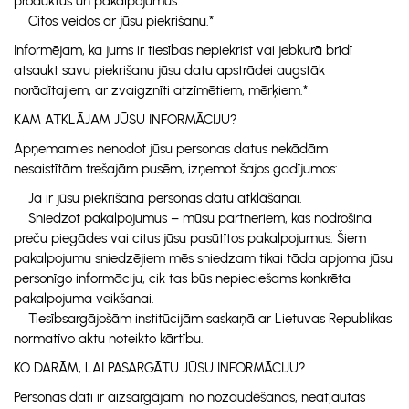
produktus un pakalpojumus.
Citos veidos ar jūsu piekrišanu.*
Informējam, ka jums ir tiesības nepiekrist vai jebkurā brīdī
atsaukt savu piekrišanu jūsu datu apstrādei augstāk
norādītajiem, ar zvaigznīti atzīmētiem, mērķiem.*
KAM ATKLĀJAM JŪSU INFORMĀCIJU?
Apņemamies nenodot jūsu personas datus nekādām
nesaistītām trešajām pusēm, izņemot šajos gadījumos:
Ja ir jūsu piekrišana personas datu atklāšanai.
Sniedzot pakalpojumus – mūsu partneriem, kas nodrošina
preču piegādes vai citus jūsu pasūtītos pakalpojumus. Šiem
pakalpojumu sniedzējiem mēs sniedzam tikai tāda apjoma jūsu
personīgo informāciju, cik tas būs nepieciešams konkrēta
pakalpojuma veikšanai.
Tiesībsargājošām institūcijām saskaņā ar Lietuvas Republikas
normatīvo aktu noteikto kārtību.
KO DARĀM, LAI PASARGĀTU JŪSU INFORMĀCIJU?
Personas dati ir aizsargājami no nozaudēšanas, neatļautas