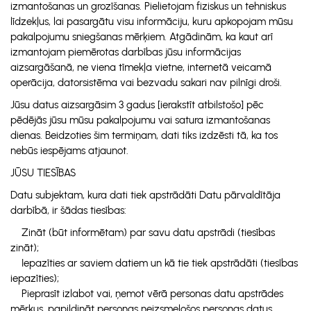
izmantošanas un grozīšanas. Pielietojam fiziskus un tehniskus
līdzekļus, lai pasargātu visu informāciju, kuru apkopojam mūsu
pakalpojumu sniegšanas mērķiem. Atgādinām, ka kaut arī
izmantojam piemērotas darbības jūsu informācijas
aizsargāšanā, ne viena tīmekļa vietne, internetā veicamā
operācija, datorsistēma vai bezvadu sakari nav pilnīgi droši.
Jūsu datus aizsargāsim 3 gadus [ierakstīt atbilstošo] pēc
pēdējās jūsu mūsu pakalpojumu vai satura izmantošanas
dienas. Beidzoties šim termiņam, dati tiks izdzēsti tā, ka tos
nebūs iespējams atjaunot.
JŪSU TIESĪBAS
Datu subjektam, kura dati tiek apstrādāti Datu pārvaldītāja
darbībā, ir šādas tiesības:
Zināt (būt informētam) par savu datu apstrādi (tiesības
zināt);
Iepazīties ar saviem datiem un kā tie tiek apstrādāti (tiesības
iepazīties);
Pieprasīt izlabot vai, ņemot vērā personas datu apstrādes
mērķus, papildināt personas neizsmeļošos personas datus