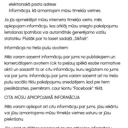
elektroniskā pasta adrese
Informācija, kā izmantojam mūsu tīmekļa vietnes.
Ja jūs apmeklējat mūsu interneta tīmekļa vietni, mēs
apkopojam informāciju, kas atklāj mūsu sniegto pakalpojumu
lietošanas īpatnības vai automātiski ģenerējamo vizīšu
statistiku. Plašāk par to lasiet sadaļā „Sīkfaili“.
Informācija no trešo pušu avotiem:
Mēs varam saņemt informāciju par jums no publiskajiem un
komerciālajiem avotiem (cik to pieļauj spēkā esošie normatīvie
akti) un sasaistīt to ar citu informāciju, kuru iegūstam no jums
vai par jums. Informāciju par jums varam saņemt arī no trešo
pušu sociālo tīklu pakalpojumu sniedzējiem, kad pie tiem
pieslēdzaties, piemēram, caur kontu “Facebook” tīklā.
CITA MŪSU APKOPOJAMĀ INFORMĀCIJA
Mēs varam apkopot arī citu informāciju par jums, jūsu iekārtu
vai jūsu izmantojamo mūsu tīmekļa vietnes saturu ar jūsu
piekrišanu.