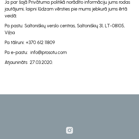
Ja par šajā Privātuma politikā norādīto informāciju jums rodas
jautājumi, laipni lūdzam vērsties pie mums jebkurā jums ērtā
veidā:
Pa pastu: Saltoniškių verslo centras, Saltoniškių 31, LT-08105,
Viļņa
Pa tālruni: +370 612 11809
Pa e-pastu: info@prosotu.com
Atjaunināts 27.03.2020.