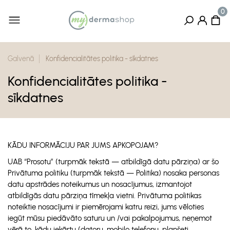
Galvenā
Konfidencialitātes politika - sīkdatnes
Konfidencialitātes politika -
sīkdatnes
KĀDU INFORMĀCIJU PAR JUMS APKOPOJAM?
UAB “Prosotu” (turpmāk tekstā — atbildīgā datu pārziņa) ar šo
Privātuma politiku (turpmāk tekstā — Politika) nosaka personas
datu apstrādes noteikumus un nosacījumus, izmantojot
atbildīgās datu pārziņa tīmekļa vietni. Privātuma politikas
noteiktie nosacījumi ir piemērojami katru reizi, jums vēloties
iegūt mūsu piedāvāto saturu un /vai pakalpojumus, neņemot
vērā to, kādu iekārtu (datoru, mobilo telefonu, planšeti,