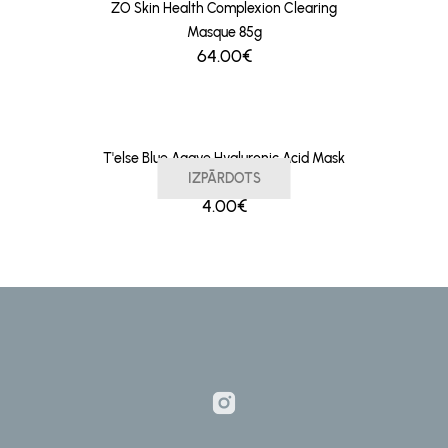
ZO Skin Health Complexion Clearing
Masque 85g
64.00€
T'else Blue Agave Hyaluronic Acid Mask
IZPĀRDOTS
25ml
4.00€