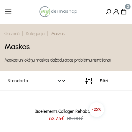
Galvenā
Kategorija
Maskas
Maskas
Maskas un lokšņu maskas dažādu ādas problēmu risināšanai
-25%
Bioelements Collagen Rehab 50ml
63.75€
85.00€