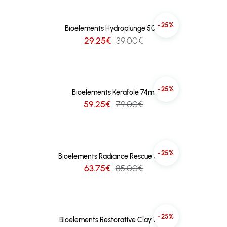
-25%
Bioelements Hydroplunge 50ml
29.25€
39.00€
-25%
Bioelements Kerafole 74ml
59.25€
79.00€
-25%
Bioelements Radiance Rescue 50ml
63.75€
85.00€
-25%
Bioelements Restorative Clay 74ml