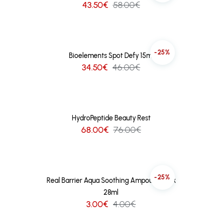
43.50€
58.00€
-25%
Bioelements Spot Defy 15ml
34.50€
46.00€
HydroPeptide Beauty Rest
68.00€
76.00€
-25%
Real Barrier Aqua Soothing Ampoule Mask
28ml
3.00€
4.00€