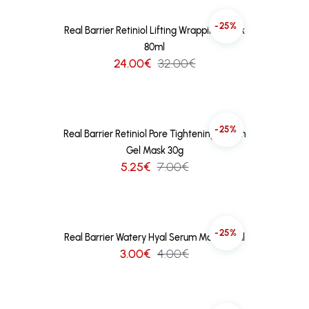
-25%
Real Barrier Retiniol Lifting Wrapping Mask
80ml
24.00€
32.00€
-25%
Real Barrier Retiniol Pore Tightening Serum
Gel Mask 30g
5.25€
7.00€
-25%
Real Barrier Watery Hyal Serum Mask 25ml
3.00€
4.00€