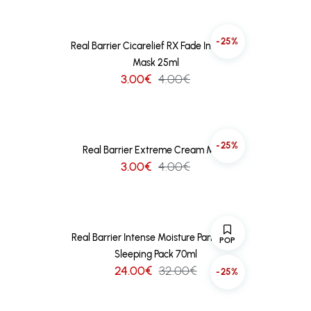
-25%
Real Barrier Cicarelief RX Fade In Serum
Mask 25ml
3.00€
4.00€
-25%
Real Barrier Extreme Cream Mask
3.00€
4.00€
Real Barrier Intense Moisture Panthenol
POP
Sleeping Pack 70ml
24.00€
32.00€
-25%