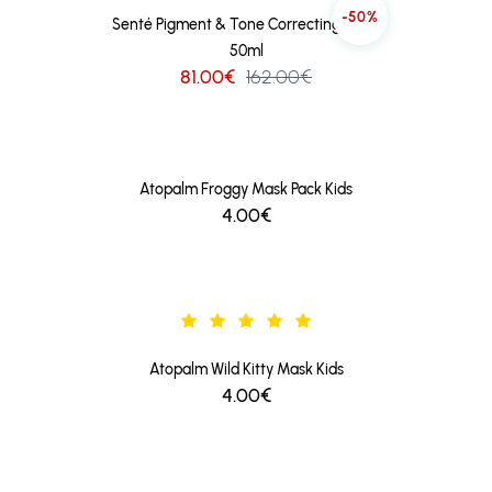
-50%
Senté Pigment & Tone Correcting Mask
50ml
81.00€
162.00€
Atopalm Froggy Mask Pack Kids
4.00€
Atopalm Wild Kitty Mask Kids
4.00€