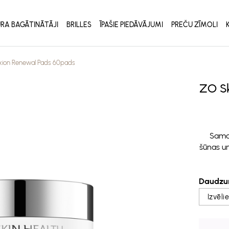
RA BAGĀTINĀTĀJI
BRILLES
ĪPAŠIE PIEDĀVĀJUMI
PREČU ZĪMOLI
xion Renewal Pads 60pads
ZO S
Sama
šūnas un
Daudzu