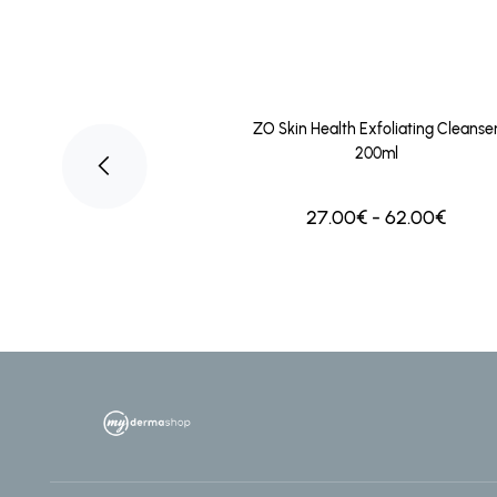
ZO Skin Health Exfoliating Cleanse
200ml
nzymatic Peel 50ml
9.00€
27.00€ - 62.00€