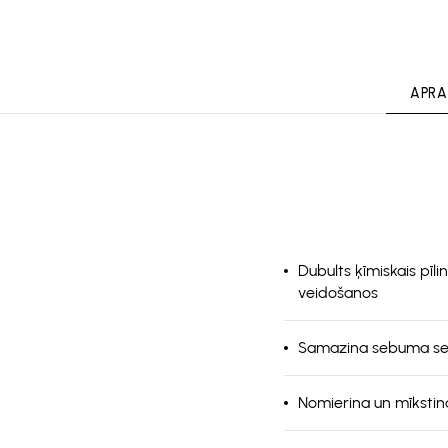
APRA
Dubults ķīmiskais pī
veidošanos
Samazina sebuma sek
Nomierina un mīkstin