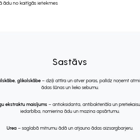
ā ādu no kaitīgās ietekmes
Sastāvs
ilskābe, glikolskābe
– dziļi attīra un atver poras, palīdz noņemt atmi
ādas šūnas un lieko sebumu.
u ekstraktu maisījums
– antioksidanta, antibakteriāla un pretiekai
iedarbība, nomierina ādu un mazina apsārtumu.
Urea
– saglabā mitrumu ādā un atjauno ādas aizsargbarjeru.