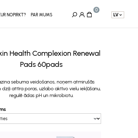
LV
KUR NOPIRKT?
PAR MUMS
kin Health Complexion Renewal
Pads 60pads
zina sebuma veidošanos, noņem atmirušās
 dziļi attīra poras, uzlabo aktīvo vielu iekļūšanu,
regulē ādas pH un mikrobiotu.
ms