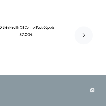
O Skin Health Oil Control Pads 60pads
87.00€
ZO Skin Health Co
Masqu
64.