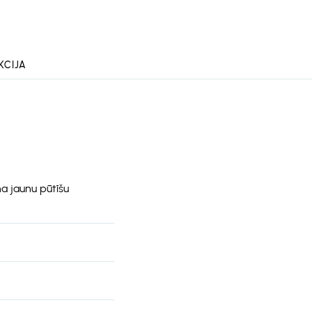
KCIJA
a jaunu pūtīšu