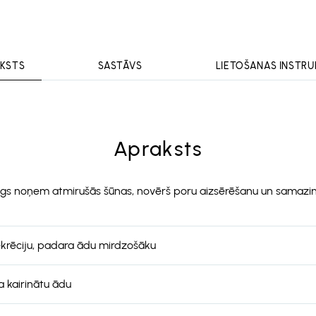
KSTS
SASTĀVS
LIETOŠANAS INSTRU
Apraksts
lings noņem atmirušās šūnas, novērš poru aizsērēšanu un samazin
rēciju, padara ādu mirdzošāku
a kairinātu ādu